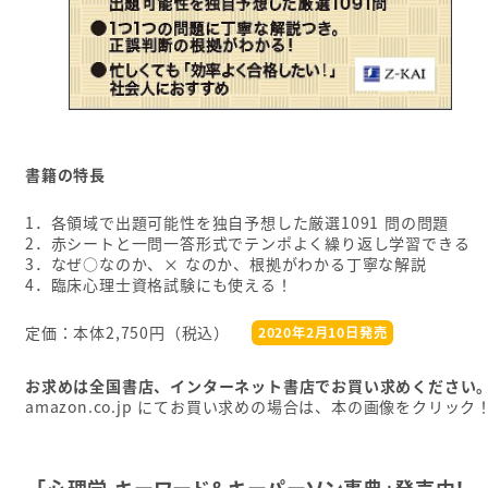
書籍の特長
1．各領域で出題可能性を独自予想した厳選1091 問の問題
2．赤シートと一問一答形式でテンポよく繰り返し学習できる
3．なぜ○なのか、× なのか、根拠がわかる丁寧な解説
4．臨床心理士資格試験にも使える！
定価：本体2,750円（税込）
2020年2月10日発売
お求めは全国書店、インターネット書店でお買い求めください
amazon.co.jp にてお買い求めの場合は、本の画像をクリック
「心理学 キーワード＆キーパーソン事典」発売中！