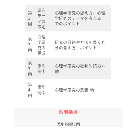
研究
第
心理学研究の捉え方、心理
テー
1
学研究のテーマを考える上
マの
回
でのポイント
設定
心理
第
学研
研究の目的や方法を書くと
2
究の
きの考え方・ポイント
回
構成
第
添削
心理学研究の批判的読み方
3
例①
他
回
第
添削
4
心理学研究の意義 他
例②
回
添削指導
添削指導3回