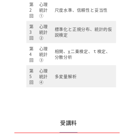
第
心理
2
統計
尺度水準、信頼性と妥当性
回
①
第
心理
標準化と正規分布、統計的仮
3
統計
説検定
回
②
第
心理
相関、χ二乗検定、ｔ検定、
4
統計
分散分析
回
③
第
心理
5
統計
多変量解析
回
④
受講料