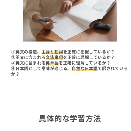
①英文の構造、
主語と動詞
を正確に把握しているか？
②英文に含まれる
文法事項
を正確に理解しているか？
③英文に含まれる
英単語
を正確に理解しているか？
④日本語として意味が通じる、
自然な日本語
で訳されている
か？
具体的な学習方法