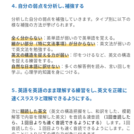
４．自分の弱点を分析し、補強する
分析した自分の弱点を補強していきます。タイプ別に以下の
様な補強の方法が挙げられます。
全く分からない
：英単語が弱いので英単語を覚える。
細かい部分（特に文法事項）が分からない
：英文法が弱いの
で英文法を勉強する。
英文の構造を捉える力が弱い
：印をつけるなど、英文の構造
を捉える練習をする。
自然な日本語に訳せない
：多くの解答例を読み、言い回しを
学ぶ。心理学的知識を身につける。
５．英語を英語のまま理解する練習をし、英文を正確に
速くスラスラと理解できるようにする。
次に
精読した英文
（英文の構造把握をし、和訳をした、模範
解答で内容を理解した英文）を音読＆速音読
（1回音読した
ら、１回目よりも速く音読できるようにする）
します。1回
音読したら、１回目よりも速く音読できるようにします。こ
のことにより以下の様な力が身に付きます。