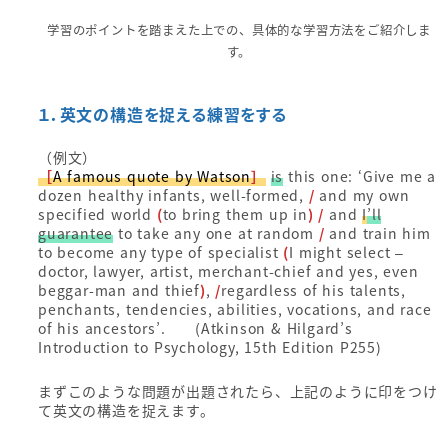
学習のポイントを踏まえた上での、具体的な学習方法をご紹介しま
す。
１．英文の構造を捉える練習をする
（例文）
［
A famous quote by Watson
］
is
this one: ‘Give me a
dozen healthy infants, well-formed,
/
and my own
specified world
(
to bring them up in
)
/
and
I
’ll
guarantee
to take any one at random
/
and train him
to become any type of specialist
(
I might select –
doctor, lawyer, artist, merchant-chief and yes, even
beggar-man and thief
)
,
/
regardless of his talents,
penchants, tendencies, abilities, vocations, and race
of his ancestors’. (Atkinson & Hilgard’s
Introduction to Psychology, 15th Edition P255)
まずこのような問題が出題されたら、上記のように印をつけ
て英文の構造を捉えます。