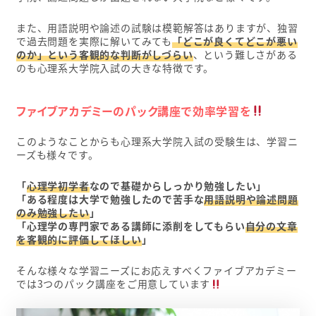
また、用語説明や論述の試験は模範解答はありますが、独習
で過去問題を実際に解いてみても
「どこが良くてどこが悪い
のか」という客観的な判断がしづらい
、という難しさがある
のも心理系大学院入試の大きな特徴です。
ファイブアカデミーのパック講座で効率学習を
このようなことからも心理系大学院入試の受験生は、学習ニ
ーズも様々です。
「
心理学初学者
なので基礎からしっかり勉強したい」
「ある程度は大学で勉強したので苦手な
用語説明や論述問題
のみ勉強したい
」
「心理学の専門家である講師に添削をしてもらい
自分の文章
を客観的に評価してほしい
」
そんな様々な学習ニーズにお応えすべくファイブアカデミー
では3つのパック講座をご用意しています