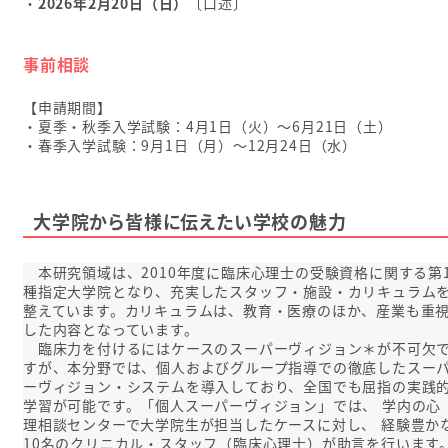
・
2026年2月20日（日）
〔口述〕
事前相談
【申請期間】
・夏季・秋季入学試験：4月1日（火）～6月21日（土）
・春季入学試験：9月1日（月）～12月24日（水）
大学院から皆様に伝えたい学校の魅力
本研究領域は、2010年度に臨床心理士の受験資格に関する第
種指定大学院となり、充実したスタッフ・施設・カリキュラム
整えています。カリキュラムは、教育・医療のほか、産業も重
した内容となっています。
臨床力を付けるにはケースのスーパーヴィジョン＊が不可欠
すが、本分野では、個人およびグループ指導での徹底したスー
ーヴィジョン・システムを導入しており、全国でも屈指の実践
学習が可能です。「個人スーパーヴィジョン」では、 学内の心
理相談センターで大学院生が担当したケースに対し、 経験豊か
10名のクリニカル・スタッフ（臨床心理士）が助言を行います