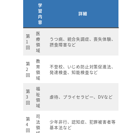
学
習
詳細
内
容
医
第
療
うつ病、統合失調症、喪失体験、
1
領
摂食障害など
回
域
教
第
育
不登校、いじめ防止対策促進法、
2
領
発達検査、知能検査など
回
域
福
第
祉
3
虐待、プライセラピー、DVなど
領
回
域
司
第
法
少年非行、認知症、犯罪被害者等
4
領
基本法など
回