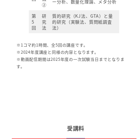
ー分析、数量化理論、メタ分析
②
第
研
質的研究（KJ法、GTA）と量
5
究
的研究（実験法、質問紙調査
回
法
法）
※1コマ約1時間、全5回の講座です。
※2024年度講座と同様の内容となります。
※動画配信期間は2025年度の一次試験当日までとなりま
す。
受講料