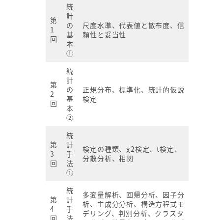
統
計
第
の
尺度水準、代表値と散布度、信
1
基
頼性と妥当性
回
本
①
統
計
第
の
正規分布、標準化、統計的仮説
2
基
検定
回
本
②
統
第
計
検定の種類、χ2検定、t検定、
3
手
分散分析、相関
回
法
①
統
多変量解析、回帰分析、因子分
第
計
析、主成分分析、構造方程式モ
4
手
デリング、判別分析、クラスタ
回
法