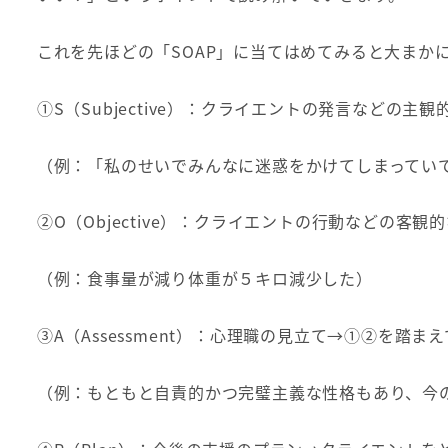
これを先ほどの「SOAP」に当てはめてみると大まか
①S（Subjective）：クライエントの発言などの
（例：「私のせいでみんなに迷惑をかけてしまってい
②O（Objective）：クライエントの行動などの客
（例：食事量が減り体重が５キロ減少した）
③A（Assessment）：心理職の見立て→①②を
（例：もともと自責的かつ完璧主義な性格もあり、今