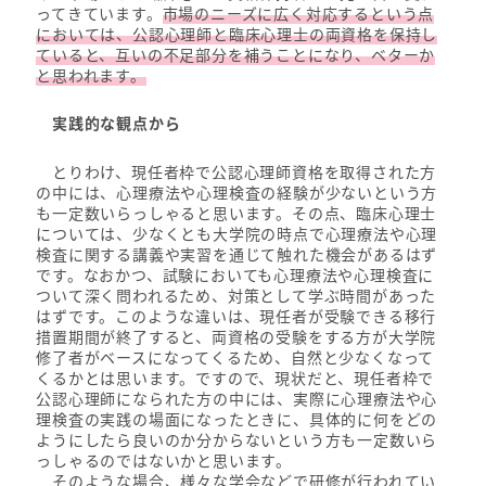
ってきています。
市場のニーズに広く対応するという点
においては、公認心理師と臨床心理士の両資格を保持し
ていると、互いの不足部分を補うことになり、ベターか
と思われます。
実践的な観点から
とりわけ、現任者枠で公認心理師資格を取得された方
の中には、心理療法や心理検査の経験が少ないという方
も一定数いらっしゃると思います。その点、臨床心理士
については、少なくとも大学院の時点で心理療法や心理
検査に関する講義や実習を通じて触れた機会があるはず
です。なおかつ、試験においても心理療法や心理検査に
ついて深く問われるため、対策として学ぶ時間があった
はずです。このような違いは、現任者が受験できる移行
措置期間が終了すると、両資格の受験をする方が大学院
修了者がベースになってくるため、自然と少なくなって
くるかとは思います。ですので、現状だと、現任者枠で
公認心理師になられた方の中には、実際に心理療法や心
理検査の実践の場面になったときに、具体的に何をどの
ようにしたら良いのか分からないという方も一定数いら
っしゃるのではないかと思います。
そのような場合、様々な学会などで研修が行われてい