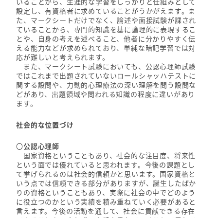
いることから、生涯的な学習をしっかりと仕組みとして
設定し、有資格者に求めていることがうかがえます。ま
た、マークシートだけでなく、論述や面接試験が課され
ていることから、専門的知識を基に論理的に表現するこ
とや、自身の考えを述べること、他者に分かりやすく伝
える能力などが求められており、単純な暗記学習では対
応が難しいと考えられます。
また、マークシート試験においても、公認心理師試験
ではこれまで出題されていないロールシャッハテストに
関する設問や、力動的心理療法の深い理解を問う設問な
どがあり、出題領域や問われる知識の程度に違いがあり
ます。
社会的な位置づけ
〇
公認心理師
国家資格ということもあり、社会的な注目度、将来性
という面では優れていると思われます。今後の課題とし
て挙げられるのは社会的信頼かと思います。国家資格と
いう点では信頼できる部分がありますが、誕生したばか
りの資格ということもあり、実際に社会の中でどのよう
に役立つのかという実績を積み重ねていく必要があると
言えます。今後の活動を通して、社会に貢献できる存在