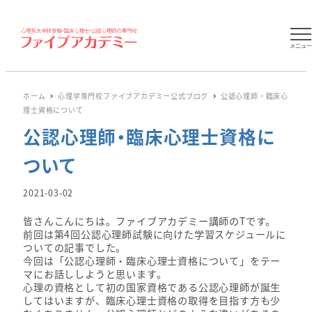
メニュ
ホーム
心理学専門校ファイブアカデミー公式ブログ
公認心理師・臨床心
理士資格について
公認心理師・臨床心理士資格に
ついて
投稿日
2021-03-02
皆さんこんにちは。ファイブアカデミー講師のTです。
前回は第4回公認心理師試験に向けた学習スケジュールに
ついての記事でした。
今回は「公認心理師・臨床心理士資格について」をテー
マにお話ししようと思います。
心理の資格として初の国家資格である公認心理師が誕生
してはいますが、臨床心理士資格の取得を目指す方も少