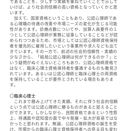
であることを、少しずつ実績を重ねていくことで示して
いけば、より社会的信頼の高い資格となっていくかと思
います。
加えて、国家資格ということもあり、公認心理師であ
る心理職の待遇の改善や市場ニーズの変化が生じる可能
性があります。診療点数についてや、加算人員要件の１
つとして公認心理師が業務に従事していることなどが認
められつつあるため、市場としては公認心理師資格保持
者を優先的に雇用したいという事業所や求人なども出て
きています。その一方で、前述の社会的信頼性・実績の
少なさから、「結局公認心理師は何ができるのか？」と
いう疑問がぬぐえないところもあり、公認心理師資格で
はなく、臨床心理士資格保持者を優遇するものも散見さ
れています。あるいは公認心理師と臨床心理士の両資格
を保持していることが要件とされている場合もありま
す。
〇
臨床心理士
これまで積み上げてきた実績、それに伴う社会的信頼
という点では公認心理師に勝るものがあると捉えること
ができます。しかしながら、民間資格であるという性質
上、待遇面や認知度の面で中々発展・拡大が容易ではな
かったと思われます。無論、公認心理師資格の誕生を受
け、市場からの臨床心理士資格保持者への見る目も変わ