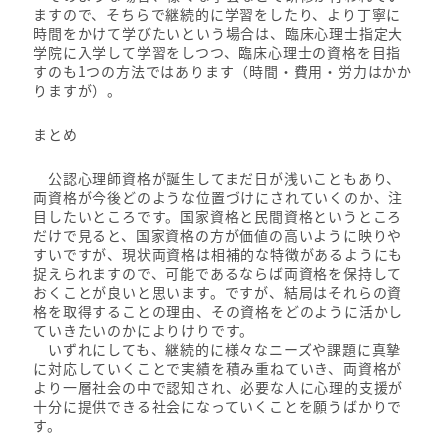
ますので、そちらで継続的に学習をしたり、より丁寧に
時間をかけて学びたいという場合は、臨床心理士指定大
学院に入学して学習をしつつ、臨床心理士の資格を目指
すのも1つの方法ではあります（時間・費用・労力はかか
りますが）。
まとめ
公認心理師資格が誕生してまだ日が浅いこともあり、
両資格が今後どのような位置づけにされていくのか、注
目したいところです。国家資格と民間資格というところ
だけで見ると、国家資格の方が価値の高いように映りや
すいですが、現状両資格は相補的な特徴があるようにも
捉えられますので、可能であるならば両資格を保持して
おくことが良いと思います。ですが、結局はそれらの資
格を取得することの理由、その資格をどのように活かし
ていきたいのかによりけりです。
いずれにしても、継続的に様々なニーズや課題に真摯
に対応していくことで実績を積み重ねていき、両資格が
より一層社会の中で認知され、必要な人に心理的支援が
十分に提供できる社会になっていくことを願うばかりで
す。